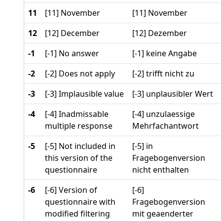
11
[11] November
[11] November
12
[12] December
[12] Dezember
-1
[-1] No answer
[-1] keine Angabe
-2
[-2] Does not apply
[-2] trifft nicht zu
-3
[-3] Implausible value
[-3] unplausibler Wert
-4
[-4] Inadmissable
[-4] unzulaessige
multiple response
Mehrfachantwort
-5
[-5] Not included in
[-5] in
this version of the
Fragebogenversion
questionnaire
nicht enthalten
-6
[-6] Version of
[-6]
questionnaire with
Fragebogenversion
modified filtering
mit geaenderter