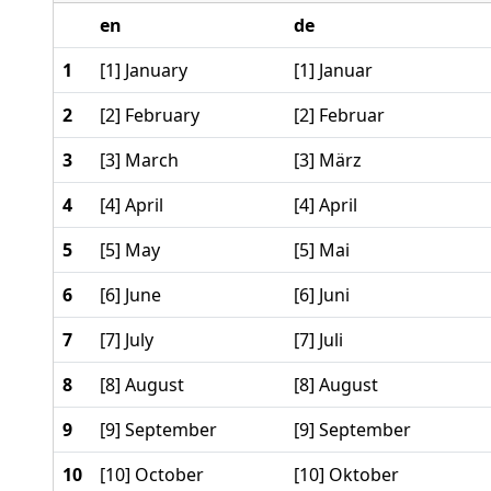
en
de
1
[1] January
[1] Januar
2
[2] February
[2] Februar
3
[3] March
[3] März
4
[4] April
[4] April
5
[5] May
[5] Mai
6
[6] June
[6] Juni
7
[7] July
[7] Juli
8
[8] August
[8] August
9
[9] September
[9] September
10
[10] October
[10] Oktober