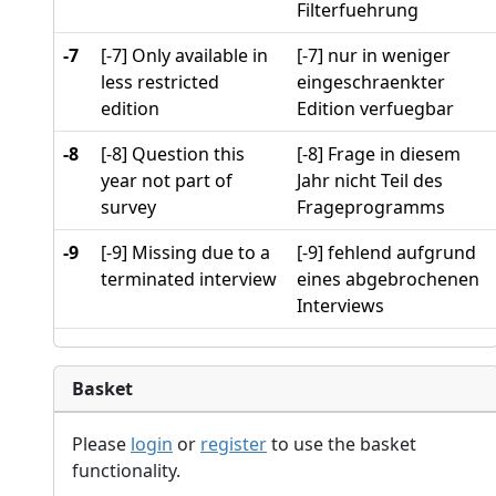
Filterfuehrung
-7
[-7] Only available in
[-7] nur in weniger
less restricted
eingeschraenkter
edition
Edition verfuegbar
-8
[-8] Question this
[-8] Frage in diesem
year not part of
Jahr nicht Teil des
survey
Frageprogramms
-9
[-9] Missing due to a
[-9] fehlend aufgrund
terminated interview
eines abgebrochenen
Interviews
Basket
Please
login
or
register
to use the basket
functionality.