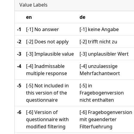
Value Labels
en
de
-1
[-1] No answer
[-1] keine Angabe
-2
[-2] Does not apply
[-2] trifft nicht zu
-3
[-3] Implausible value
[-3] unplausibler Wert
-4
[-4] Inadmissable
[-4] unzulaessige
multiple response
Mehrfachantwort
-5
[-5] Not included in
[-5] in
this version of the
Fragebogenversion
questionnaire
nicht enthalten
-6
[-6] Version of
[-6] Fragebogenversion
questionnaire with
mit geaenderter
modified filtering
Filterfuehrung