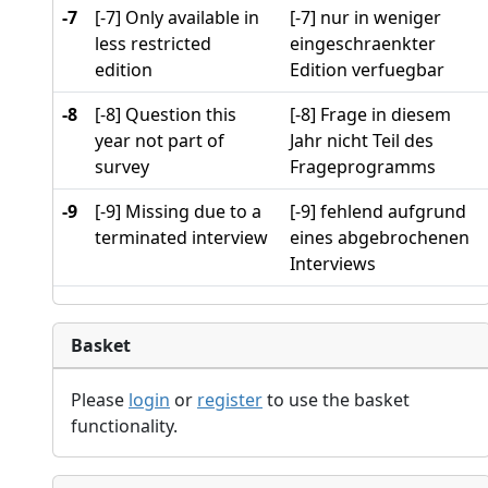
-7
[-7] Only available in
[-7] nur in weniger
less restricted
eingeschraenkter
edition
Edition verfuegbar
-8
[-8] Question this
[-8] Frage in diesem
year not part of
Jahr nicht Teil des
survey
Frageprogramms
-9
[-9] Missing due to a
[-9] fehlend aufgrund
terminated interview
eines abgebrochenen
Interviews
Basket
Please
login
or
register
to use the basket
functionality.