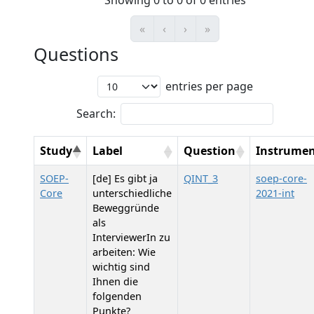
Showing 0 to 0 of 0 entries
«
‹
›
»
Questions
entries per page
Search:
Study
Label
Question
Instrume
SOEP-
[de] Es gibt ja
QINT_3
soep-core-
Core
unterschiedliche
2021-int
Beweggründe
als
InterviewerIn zu
arbeiten: Wie
wichtig sind
Ihnen die
folgenden
Punkte?