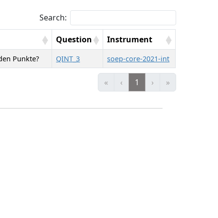
Search:
Question
Instrument
nden Punkte?
QINT_3
soep-core-2021-int
«
‹
1
›
»