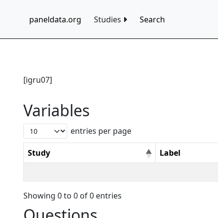
paneldata.org
Studies
Search
[igru07]
Variables
entries per page
Study
Label
Showing 0 to 0 of 0 entries
Questions