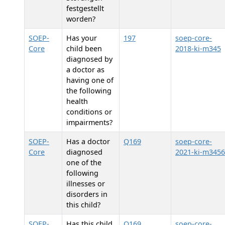
festgestellt
worden?
SOEP-
Has your
197
soep-core-
Core
child been
2018-ki-m345
diagnosed by
a doctor as
having one of
the following
health
conditions or
impairments?
SOEP-
Has a doctor
Q169
soep-core-
Core
diagnosed
2021-ki-m3456
one of the
following
illnesses or
disorders in
this child?
SOEP-
Has this child
Q169
soep-core-