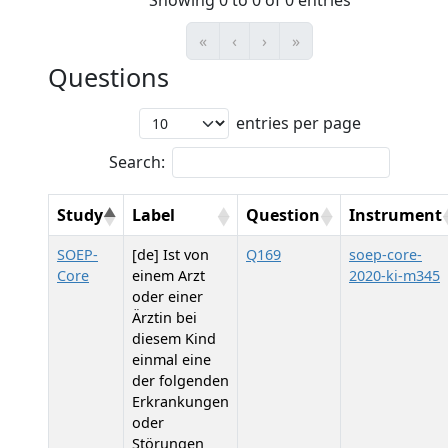
Showing 0 to 0 of 0 entries
«
‹
›
»
Questions
entries per page
Search:
Study
Label
Question
Instrument
SOEP-
[de] Ist von
Q169
soep-core-
Core
einem Arzt
2020-ki-m345
oder einer
Ärztin bei
diesem Kind
einmal eine
der folgenden
Erkrankungen
oder
Störungen