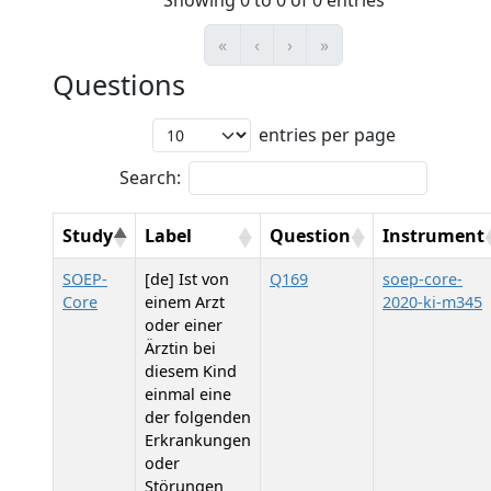
Showing 0 to 0 of 0 entries
«
‹
›
»
Questions
entries per page
Search:
Study
Label
Question
Instrument
SOEP-
[de] Ist von
Q169
soep-core-
Core
einem Arzt
2020-ki-m345
oder einer
Ärztin bei
diesem Kind
einmal eine
der folgenden
Erkrankungen
oder
Störungen