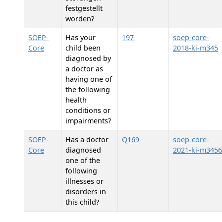
festgestellt
worden?
SOEP-
Has your
197
soep-core-
Core
child been
2018-ki-m345
diagnosed by
a doctor as
having one of
the following
health
conditions or
impairments?
SOEP-
Has a doctor
Q169
soep-core-
Core
diagnosed
2021-ki-m3456
one of the
following
illnesses or
disorders in
this child?