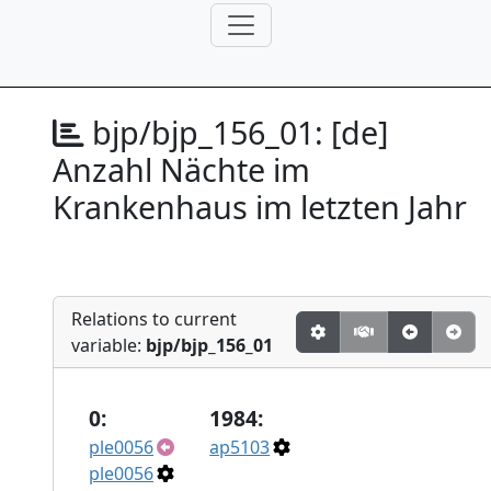
bjp/bjp_156_01:
[de]
Anzahl Nächte im
Krankenhaus im letzten Jahr
Relations to current
variable:
bjp/bjp_156_01
0:
1984:
ple0056
ap5103
ple0056