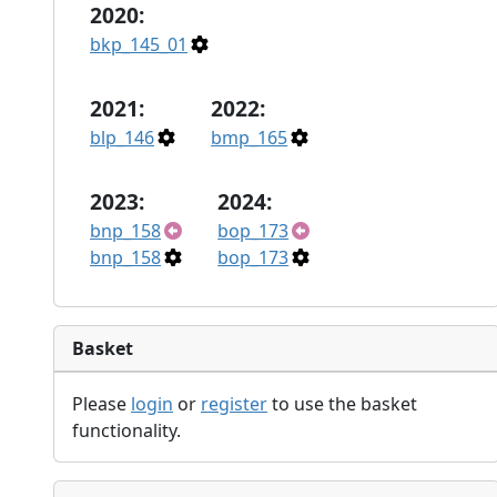
2020:
bkp_145_01
2021:
2022:
blp_146
bmp_165
2023:
2024:
bnp_158
bop_173
bnp_158
bop_173
Basket
Please
login
or
register
to use the basket
functionality.