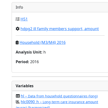
Info
H51
hdpg2 ill family members support, amount
Household (M3/M4) 2016
Analysis Unit
:
h
Period
:
2016
Variables
hl –
Data from household questionnaires (long)
hlc0090_h –
Long-term care insurance amount
(euros) [harmonized]