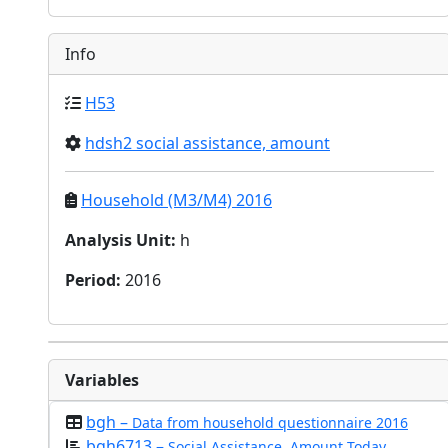
Info
H53
hdsh2 social assistance, amount
Household (M3/M4) 2016
Analysis Unit
:
h
Period
:
2016
Variables
bgh –
Data from household questionnaire 2016
bgh6713 –
Social Assistance, Amount Today