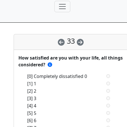
33
How satisfied are you with your life, all things
considered?
[0] Completely dissatisfied 0
[1] 1
[2] 2
[3] 3
[4] 4
[5] 5
[6] 6