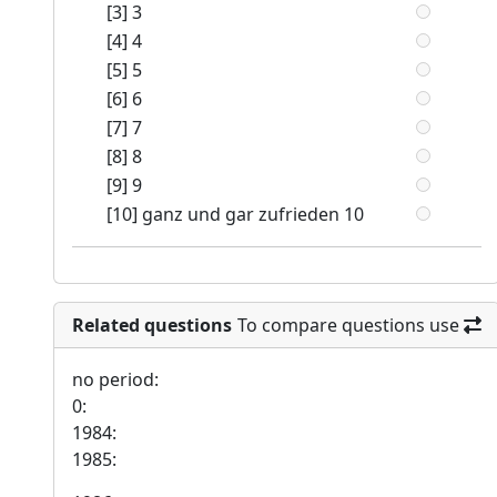
[3] 3
[4] 4
[5] 5
[6] 6
[7] 7
[8] 8
[9] 9
[10] ganz und gar zufrieden 10
Related questions
To compare questions use
no period:
0:
1984:
1985: