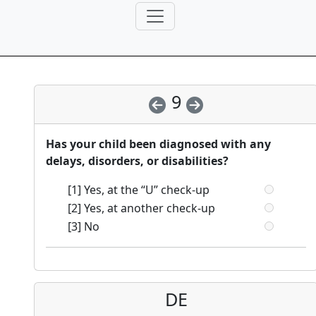
9
Has your child been diagnosed with any
delays, disorders, or disabilities?
[1] Yes, at the “U” check-up
[2] Yes, at another check-up
[3] No
DE