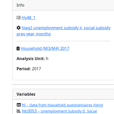
Info
Hy48_1
hlag2 unemployment subsidy ii, social subsidy
prev year, months
Household (M3/M4) 2017
Analysis Unit
:
h
Period
:
2017
Variables
hl –
Data from household questionnaires (long)
hlc0053 –
Unemployment Subsidy II, Social