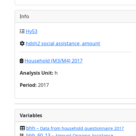
Info
Hy53
hdsh2 social assistance, amount
Household (M3/M4) 2017
Analysis Unit
:
h
Period
:
2017
Variables
bhh –
Data from household questionnaire 2017
bhh_60_13 –
Amount Ongoing Assistance