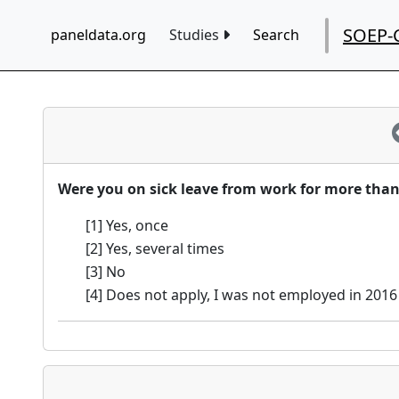
SOEP-
paneldata.org
Studies
Search
Were you on sick leave from work for more than
[1] Yes, once
[2] Yes, several times
[3] No
[4] Does not apply, I was not employed in 2016