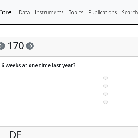
Core
Data
Instruments
Topics
Publications
Search
170
 6 weeks at one time last year?
DE