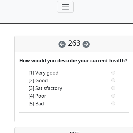
263
How would you describe your current health?
[1] Very good
[2] Good
[3] Satisfactory
[4] Poor
[5] Bad