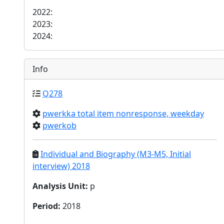
2022:
2023:
2024:
Info
Q278
pwerkka total item nonresponse, weekday
pwerkob
Individual and Biography (M3-M5, Initial
interview) 2018
Analysis Unit
:
p
Period
:
2018