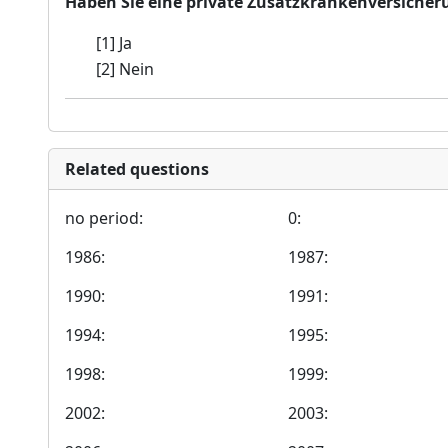
Haben Sie eine private Zusatzkrankenversicher
[1] Ja
[2] Nein
Related questions
no period:
0:
1986:
1987:
1990:
1991:
1994:
1995:
1998:
1999:
2002:
2003: