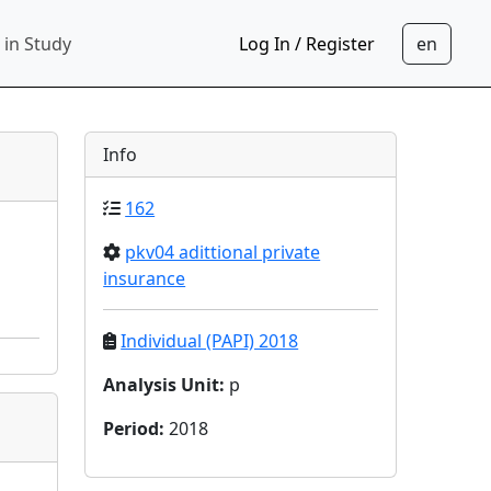
 in Study
Log In / Register
Info
162
pkv04 adittional private
insurance
Individual (PAPI) 2018
Analysis Unit
:
p
Period
:
2018