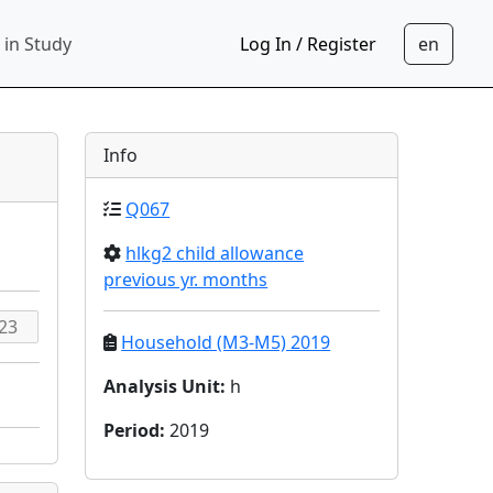
 in Study
Log In / Register
Info
Q067
hlkg2 child allowance
previous yr. months
Household (M3-M5) 2019
Analysis Unit
:
h
Period
:
2019