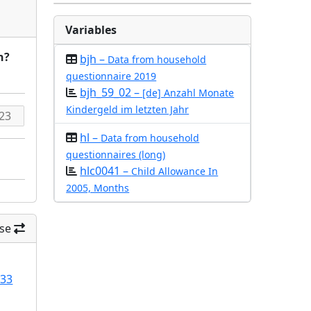
Variables
n?
bjh –
Data from household
questionnaire 2019
bjh_59_02 –
[de] Anzahl Monate
Kindergeld im letzten Jahr
hl –
Data from household
questionnaires (long)
hlc0041 –
Child Allowance In
2005, Months
se
/33