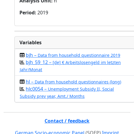
Analysis Unit
:
h
Period
:
2019
Variables
bjh –
Data from household questionnaire 2019
bjh_59_12 –
[de] € Arbeitslosengeld im letzten
Jahr/Monat
hl –
Data from household questionnaires (long)
hlc0054 –
Unemployment Subsidy II, Social
Subsidy prev year, Amt./ Months
Contact / feedback
German Socio-economic Panel
(SOEP)
Imprint