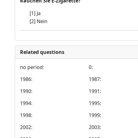
Rauchen Sie E-Zigarette?
[1] Ja
[2] Nein
Related questions
no period:
0:
1986:
1987:
1990:
1991:
1994:
1995:
1998:
1999:
2002:
2003: