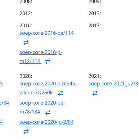
2008:
2009:
2012:
2013:
2016:
2017:
soep-core-2016-pe/114
soep-core-2016-p-
m12/114
2020:
2021:
85
soep-core-2020-p-m345-
soep-core-2021-ju2/8
wieder/Q250k
b/84
soep-core-2020-pe-
m78/134
84
soep-core-2020-ju-2/84