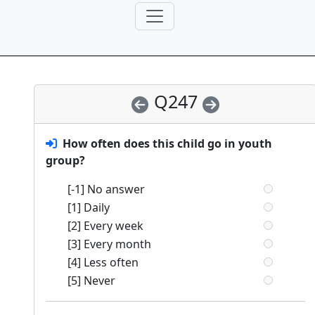
Q247
How often does this child go in youth
group?
[-1] No answer
[1] Daily
[2] Every week
[3] Every month
[4] Less often
[5] Never