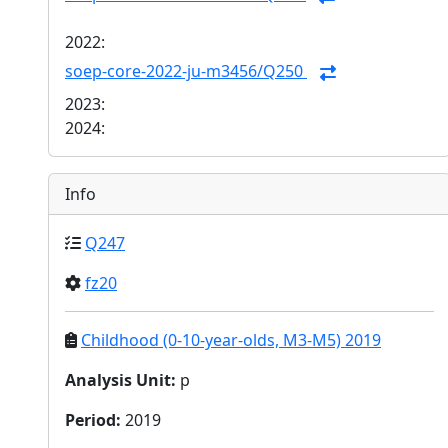
2022:
soep-core-2022-ju-m3456/Q250
2023:
2024:
Info
Q247
fz20
Childhood (0-10-year-olds, M3-M5) 2019
Analysis Unit
:
p
Period
:
2019