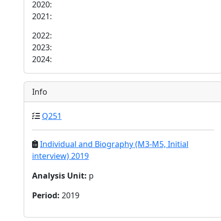
2020:
2021:
2022:
2023:
2024:
Info
Q251
Individual and Biography (M3-M5, Initial
interview) 2019
Analysis Unit
:
p
Period
:
2019