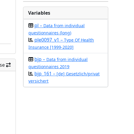
Variables
pl –
Data from individual
questionnaires (long)
ple0097_v1 –
Type Of Health
Insurance [1999-2020]
bjp –
Data from individual
se
questionnaires 2019
bjp_161 –
[de] Gesetzlich/privat
versichert