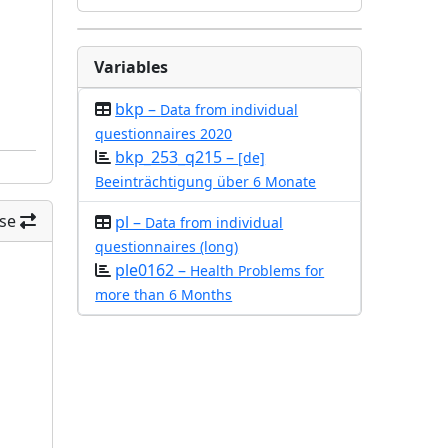
Variables
bkp –
Data from individual
questionnaires 2020
bkp_253_q215 –
[de]
Beeinträchtigung über 6 Monate
se
pl –
Data from individual
questionnaires (long)
ple0162 –
Health Problems for
more than 6 Months