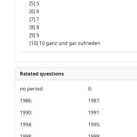
[5] 5
[6] 6
[7] 7
[8] 8
[9] 9
[10] 10 ganz und gar zufrieden
Related questions
no period:
0:
1986:
1987:
1990:
1991:
1994:
1995:
1998:
1999: