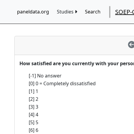
SOEP-
paneldata.org
Studies
Search
How satisfied are you currently with your pers
[-1] No answer
[0] 0 = Completely dissatisfied
[1] 1
[2] 2
[3] 3
[4] 4
[5] 5
[6] 6