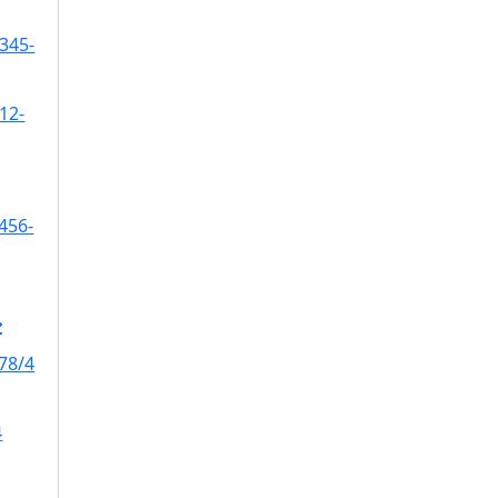
345-
12-
456-
78/4
4