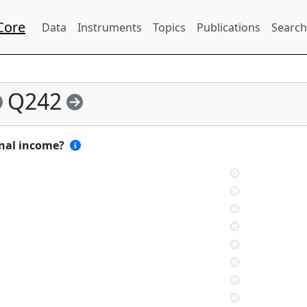
Core
Data
Instruments
Topics
Publications
Search
Q242
onal income?