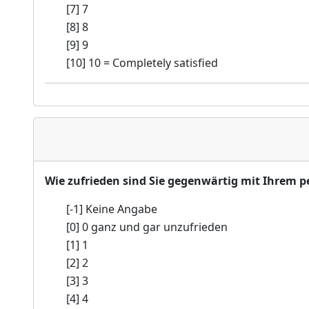
[7] 7
[8] 8
[9] 9
[10] 10 = Completely satisfied
Wie zufrieden sind Sie gegenwärtig mit Ihrem
[-1] Keine Angabe
[0] 0 ganz und gar unzufrieden
[1] 1
[2] 2
[3] 3
[4] 4