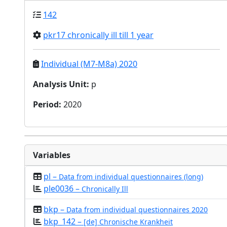
142
pkr17 chronically ill till 1 year
Individual (M7-M8a) 2020
Analysis Unit
:
p
Period
:
2020
Variables
pl –
Data from individual questionnaires (long)
ple0036 –
Chronically Ill
bkp –
Data from individual questionnaires 2020
bkp_142 –
[de] Chronische Krankheit