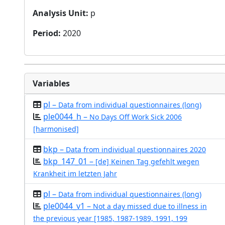
Analysis Unit
:
p
Period
:
2020
Variables
pl –
Data from individual questionnaires (long)
ple0044_h –
No Days Off Work Sick 2006
[harmonised]
bkp –
Data from individual questionnaires 2020
bkp_147_01 –
[de] Keinen Tag gefehlt wegen
Krankheit im letzten Jahr
pl –
Data from individual questionnaires (long)
ple0044_v1 –
Not a day missed due to illness in
the previous year [1985, 1987-1989, 1991, 199