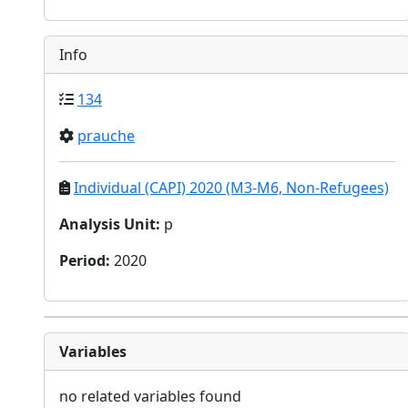
Info
134
prauche
Individual (CAPI) 2020 (M3-M6, Non-Refugees)
Analysis Unit
:
p
Period
:
2020
Variables
no related variables found