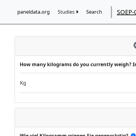
SOEP-
paneldata.org
Studies
Search
How many kilograms do you currently weigh? I
Kg
Wie viel Kilogramm wiegen Sie gegenwärtig?