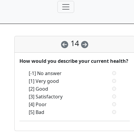
14
How would you describe your current health?
[-1] No answer
[1] Very good
[2] Good
[3] Satisfactory
[4] Poor
[5] Bad