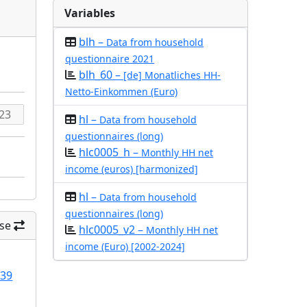
Variables
blh –
Data from household
questionnaire 2021
blh_60 –
[de] Monatliches HH-
Netto-Einkommen (Euro)
hl –
Data from household
questionnaires (long)
hlc0005_h –
Monthly HH net
income (euros) [harmonized]
hl –
Data from household
questionnaires (long)
se
hlc0005_v2 –
Monthly HH net
income (Euro) [2002-2024]
/39