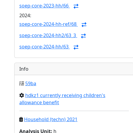
soep-core-2023-hh/66
2024:
soep-core-2024-hh-ref/68
soep-core-2024-hh2/63_3
soep-core-2024-hh/63
Info
59ba
hdkz1 currently receiving children's
allowance benefit
Household (techn) 2021
Analysis Unit
:
h