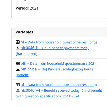
Period
:
2021
Variables
hl –
Data from household questionnaires (long)
hlc0046_h –
Child benefit payments today
[harmonized]
blh –
Data from household questionnaire 2021
blh_59ba –
[de] Kinderzuschlagbezug heute
(ja/nein)
hl –
Data from household questionnaires (long)
hlc0046_v4 –
Benefit received today: Child benefit
(with question specification) [2011-2024]