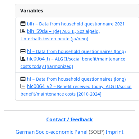
Variables
blh –
Data from household questionnaire 2021
blh_59da –
[de] ALG II, Sozialgeld,
Unterhaltskosten heute (ja/nein)
hl –
Data from household questionnaires (long)
hlc0064_h –
ALG II/social benefit/maintenance
costs today [harmonized]
hl –
Data from household questionnaires (long)
hlc0064_v2 –
Benefit received today: ALG II/social
benefit/maintenance costs [2010-2024]
Contact / feedback
German Socio-economic Panel
(SOEP)
Imprint