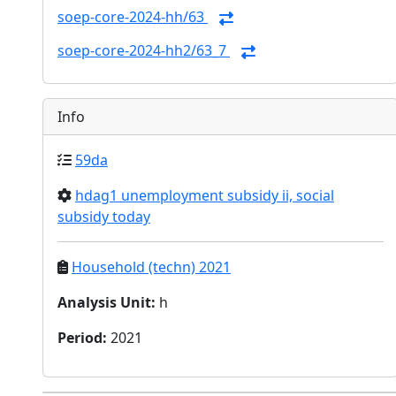
soep-core-2024-hh/63
soep-core-2024-hh2/63_7
Info
59da
hdag1 unemployment subsidy ii, social
subsidy today
Household (techn) 2021
Analysis Unit
:
h
Period
:
2021