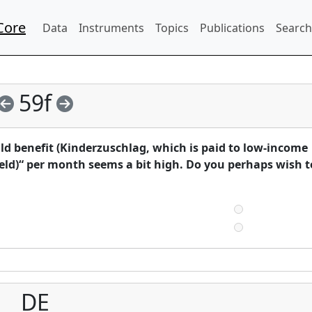
Core
Data
Instruments
Topics
Publications
Search
59f
ld benefit (Kinderzuschlag, which is paid to low-income
rgeld)“ per month seems a bit high. Do you perhaps wish t
DE