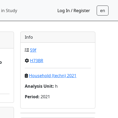
 in Study
Log In / Register
Info
59f
H73BR
o
Household (techn) 2021
Analysis Unit
:
h
Period
:
2021