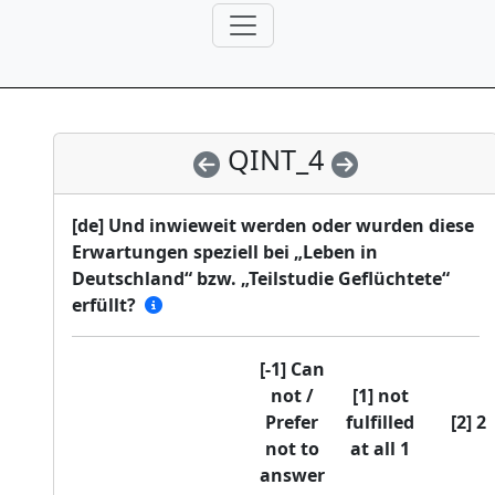
QINT_4
[de] Und inwieweit werden oder wurden diese
Erwartungen speziell bei „Leben in
Deutschland“ bzw. „Teilstudie Geflüchtete“
erfüllt?
[-1] Can
not /
[1] not
Prefer
fulfilled
[2] 2
not to
at all 1
answer