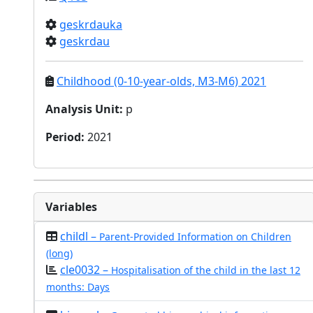
geskrdauka
geskrdau
Childhood (0-10-year-olds, M3-M6) 2021
Analysis Unit
:
p
Period
:
2021
Variables
childl –
Parent-Provided Information on Children
(long)
cle0032 –
Hospitalisation of the child in the last 12
months: Days