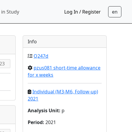
 in Study
Log In / Register
Info
Q247d
pzus081 short-time allowance
for x weeks
Individual (M3-M6, Follow-up)
2021
Analysis Unit
:
p
Period
:
2021