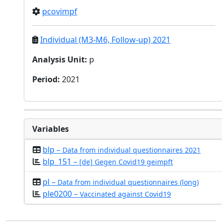
pcovimpf
Individual (M3-M6, Follow-up) 2021
Analysis Unit
:
p
Period
:
2021
Variables
blp –
Data from individual questionnaires 2021
blp_151 –
[de] Gegen Covid19 geimpft
pl –
Data from individual questionnaires (long)
ple0200 –
Vaccinated against Covid19