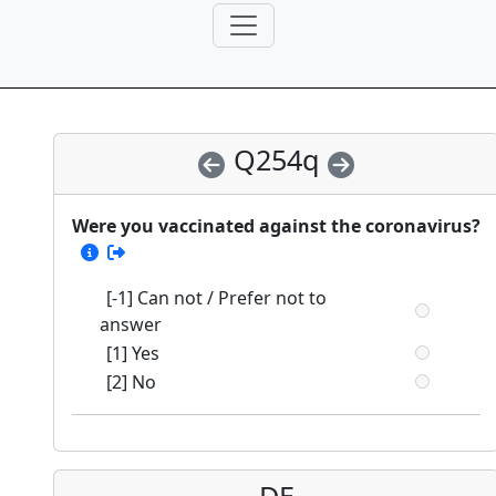
Q254q
Were you vaccinated against the coronavirus?
[-1] Can not / Prefer not to
answer
[1] Yes
[2] No