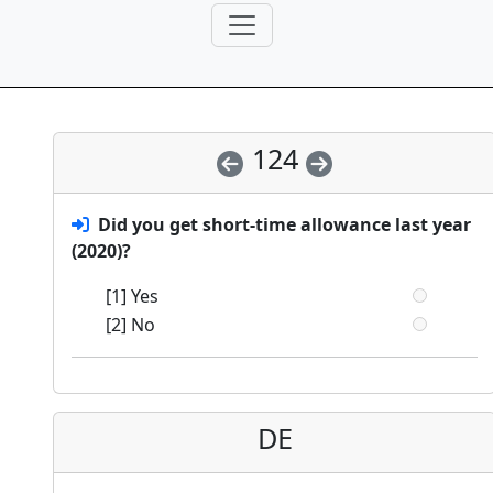
124
Did you get short-time allowance last year
(2020)?
[1] Yes
[2] No
DE