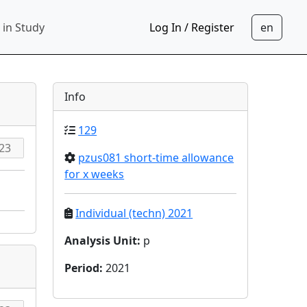
 in Study
Log In / Register
Info
129
pzus081 short-time allowance
for x weeks
Individual (techn) 2021
Analysis Unit
:
p
Period
:
2021