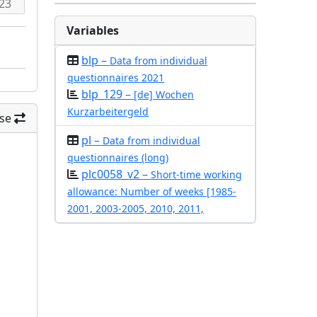
Variables
blp –
Data from individual
questionnaires 2021
blp_129 –
[de] Wochen
Kurzarbeitergeld
se
pl –
Data from individual
questionnaires (long)
plc0058_v2 –
Short-time working
allowance: Number of weeks [1985-
2001, 2003-2005, 2010, 2011,