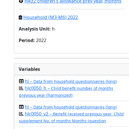
hlkz2 children's allowance prev year, months
Household (M3-M6) 2022
Analysis Unit
:
h
Period
:
2022
Variables
hl –
Data from household questionnaires (long)
hlc0050_h –
Child benefit number of months
previous year [harmonized]
hl –
Data from household questionnaires (long)
hlc0050_v2 –
Benefit received previous year: Child
supplement No. of months Months (question