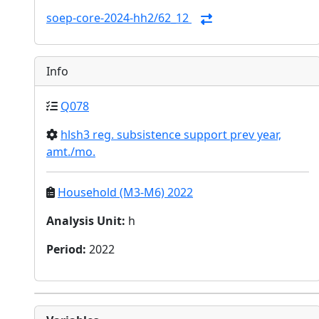
soep-core-2024-hh2/62_12
Info
Q078
hlsh3 reg. subsistence support prev year,
amt./mo.
Household (M3-M6) 2022
Analysis Unit
:
h
Period
:
2022