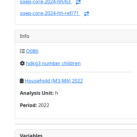
soep-core-2024-hh/63
soep-core-2024-hh-ref/71
Info
Q086
hdkg3 number children
Household (M3-M6) 2022
Analysis Unit
:
h
Period
:
2022
Variables