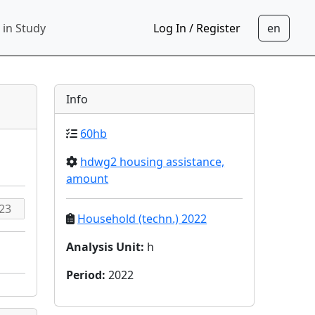
 in Study
Log In / Register
Info
60hb
hdwg2 housing assistance,
amount
Household (techn.) 2022
Analysis Unit
:
h
Period
:
2022