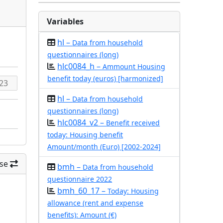
Variables
hl –
Data from household
questionnaires (long)
hlc0084_h –
Ammount Housing
benefit today (euros) [harmonized]
hl –
Data from household
questionnaires (long)
hlc0084_v2 –
Benefit received
today: Housing benefit
Amount/month (Euro) [2002-2024]
se
bmh –
Data from household
questionnaire 2022
bmh_60_17 –
Today: Housing
allowance (rent and expense
benefits): Amount (€)