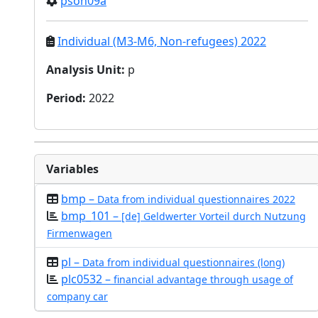
pson09a
Individual (M3-M6, Non-refugees) 2022
Analysis Unit
:
p
Period
:
2022
Variables
bmp –
Data from individual questionnaires 2022
bmp_101 –
[de] Geldwerter Vorteil durch Nutzung
Firmenwagen
pl –
Data from individual questionnaires (long)
plc0532 –
financial advantage through usage of
company car