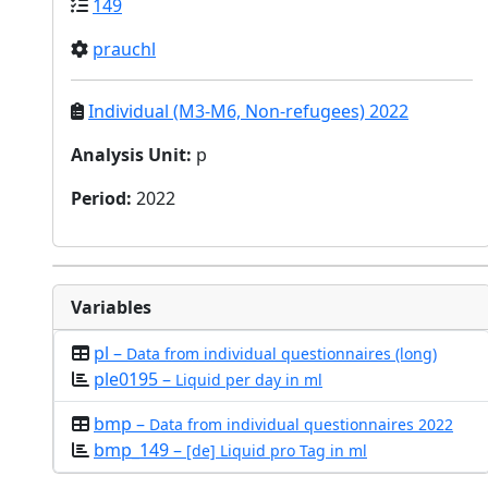
149
prauchl
Individual (M3-M6, Non-refugees) 2022
Analysis Unit
:
p
Period
:
2022
Variables
pl –
Data from individual questionnaires (long)
ple0195 –
Liquid per day in ml
bmp –
Data from individual questionnaires 2022
bmp_149 –
[de] Liquid pro Tag in ml