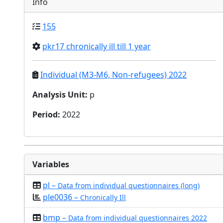
Info
155
pkr17 chronically ill till 1 year
Individual (M3-M6, Non-refugees) 2022
Analysis Unit
:
p
Period
:
2022
Variables
pl –
Data from individual questionnaires (long)
ple0036 –
Chronically Ill
bmp –
Data from individual questionnaires 2022