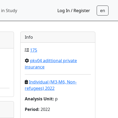
 in Study
Log In / Register
Info
175
pkv04 adittional private
insurance
Individual (M3-M6, Non-
refugees) 2022
Analysis Unit
:
p
Period
:
2022