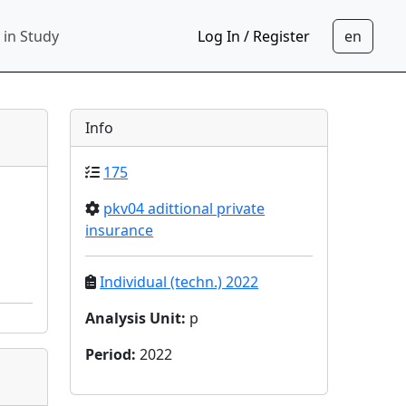
 in Study
Log In / Register
Info
175
pkv04 adittional private
insurance
Individual (techn.) 2022
Analysis Unit
:
p
Period
:
2022