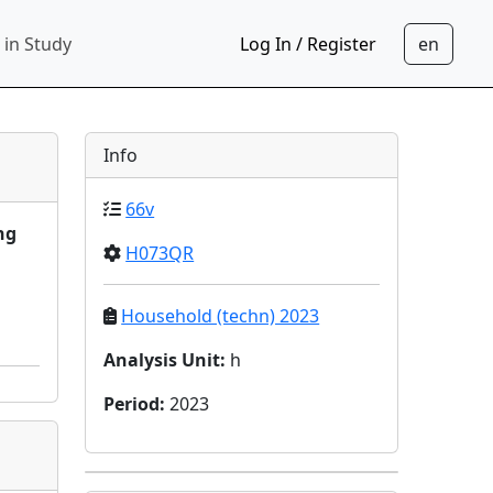
 in Study
Log In / Register
Info
66v
ng
H073QR
Household (techn) 2023
Analysis Unit
:
h
Period
:
2023