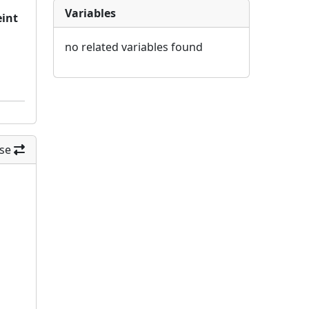
Variables
eint
no related variables found
se