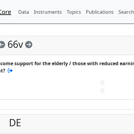
Core
Data
Instruments
Topics
Publications
Search
66v
come support for the elderly / those with reduced earni
at?
DE